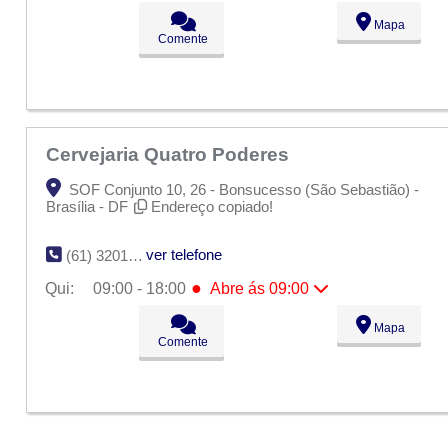
●
Qui:
09:00 - 18:00
Abre ás 09:00
Sex:
09:00 - 18:00
Mapa
Sáb:
Fechado
Comente
Dom:
Fechado
Cervejaria Quatro Poderes
SOF Conjunto 10, 26 - Bonsucesso (São Sebastião) -
Brasília - DF
Endereço copiado!
ver telefone
(61) 3201-3210
●
Qui:
09:00 - 18:00
Abre ás 09:00
Seg:
09:00 - 18:00
Mapa
Ter:
09:00 - 18:00
Comente
Qua:
09:00 - 18:00
●
Qui:
09:00 - 18:00
Abre ás 09:00
Sex:
09:00 - 18:00
Sáb:
Fechado
Dom:
Fechado