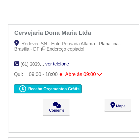
Cervejaria Dona Maria Ltda
Rodovia, SN - Entr. Pousada Alfama - Planaltina -
Brasilia - DF
Endereço copiado!
ver telefone
(61) 3039-2199
●
Qui:
09:00 - 18:00
Abre ás 09:00
Seg:
09:00 - 18:00
Ter:
09:00 - 18:00
Receba Orçamentos Grátis
Qua:
09:00 - 18:00
●
Qui:
09:00 - 18:00
Abre ás 09:00
Sex:
09:00 - 18:00
Mapa
Sáb:
Fechado
Comente
Dom:
Fechado