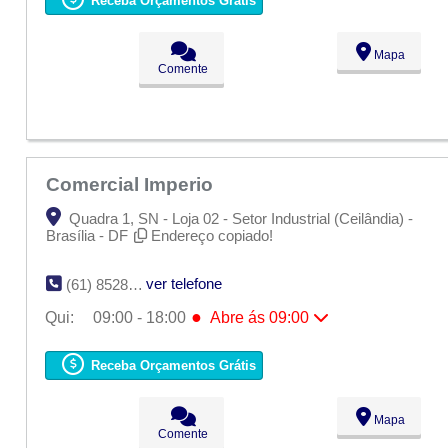
Receba Orçamentos Grátis
Qua:
09:00 - 18:00
●
Qui:
09:00 - 18:00
Abre ás 09:00
Sex:
09:00 - 18:00
Mapa
Sáb:
Fechado
Comente
Dom:
Fechado
Comercial Imperio
Quadra 1, SN - Loja 02 - Setor Industrial (Ceilândia) -
Brasília - DF
Endereço copiado!
ver telefone
(61) 8528-5256
●
Qui:
09:00 - 18:00
Abre ás 09:00
Seg:
09:00 - 18:00
Ter:
09:00 - 18:00
Receba Orçamentos Grátis
Qua:
09:00 - 18:00
●
Qui:
09:00 - 18:00
Abre ás 09:00
Sex:
09:00 - 18:00
Mapa
Sáb:
Fechado
Comente