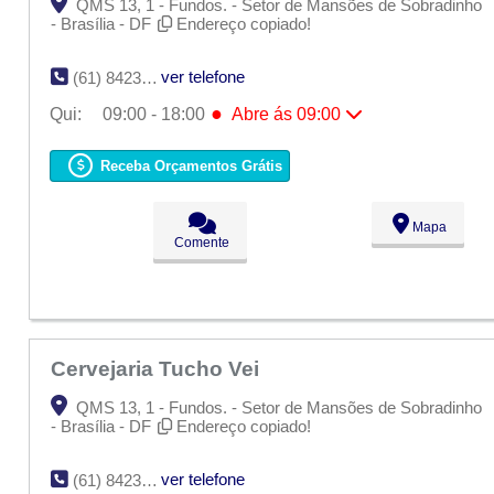
QMS 13, 1 - Fundos. - Setor de Mansões de Sobradinho
- Brasília - DF
Endereço copiado!
ver telefone
(61) 8423-5285
●
Qui:
09:00 - 18:00
Abre ás 09:00
Seg:
09:00 - 18:00
Ter:
09:00 - 18:00
Receba Orçamentos Grátis
Qua:
09:00 - 18:00
●
Qui:
09:00 - 18:00
Abre ás 09:00
Sex:
09:00 - 18:00
Mapa
Sáb:
Fechado
Comente
Dom:
Fechado
Cervejaria Tucho Vei
QMS 13, 1 - Fundos. - Setor de Mansões de Sobradinho
- Brasília - DF
Endereço copiado!
ver telefone
(61) 8423-5285