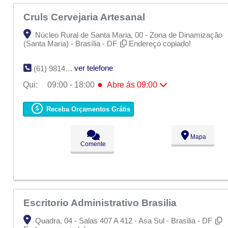
Cruls Cervejaria Artesanal
Núcleo Rural de Santa Maria, 00 - Zona de Dinamização
(Santa Maria) - Brasília - DF
Endereço copiado!
ver telefone
(61) 9814-1892
●
Qui:
09:00 - 18:00
Abre ás 09:00
Seg:
09:00 - 18:00
Ter:
09:00 - 18:00
Receba Orçamentos Grátis
Qua:
09:00 - 18:00
●
Qui:
09:00 - 18:00
Abre ás 09:00
Sex:
09:00 - 18:00
Mapa
Sáb:
Fechado
Comente
Dom:
Fechado
Escritorio Administrativo Brasilia
Quadra, 04 - Salas 407 A 412 - Asa Sul - Brasilia - DF