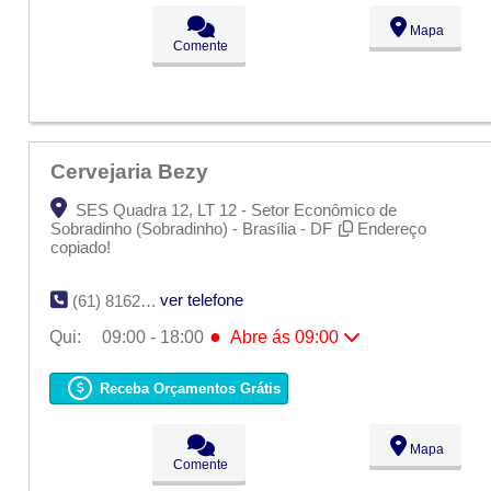
Seg:
09:00 - 18:00
Mapa
Ter:
09:00 - 18:00
Comente
Qua:
09:00 - 18:00
●
Qui:
09:00 - 18:00
Abre ás 09:00
Sex:
09:00 - 18:00
Sáb:
Fechado
Dom:
Fechado
Cervejaria Bezy
SES Quadra 12, LT 12 - Setor Econômico de
Sobradinho (Sobradinho) - Brasília - DF
Endereço
copiado!
ver telefone
(61) 8162-2929
●
Qui:
09:00 - 18:00
Abre ás 09:00
Seg:
09:00 - 18:00
Ter:
09:00 - 18:00
Receba Orçamentos Grátis
Qua:
09:00 - 18:00
●
Qui:
09:00 - 18:00
Abre ás 09:00
Sex:
09:00 - 18:00
Mapa
Sáb:
Fechado
Comente
Dom:
Fechado