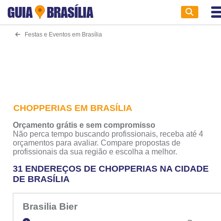
GUIA
BRASÍLIA
Festas e Eventos em Brasília
CHOPPERIAS EM BRASÍLIA
Orçamento grátis e sem compromisso
Não perca tempo buscando profissionais, receba até 4
orçamentos para avaliar. Compare propostas de
profissionais da sua região e escolha a melhor.
31 ENDEREÇOS DE CHOPPERIAS NA CIDADE
DE BRASÍLIA
Brasilia Bier