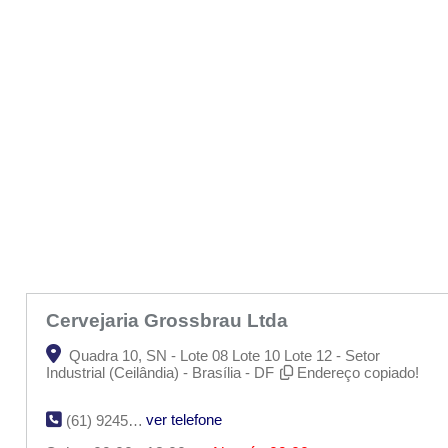
Cervejaria Grossbrau Ltda
Quadra 10, SN - Lote 08 Lote 10 Lote 12 - Setor
Industrial (Ceilândia) - Brasília - DF
Endereço copiado!
ver telefone
(61) 9245-7923