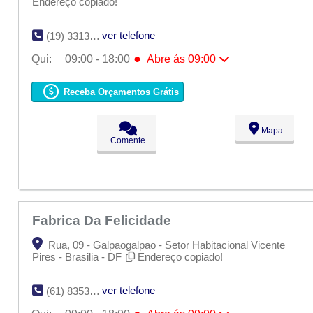
Endereço copiado!
ver telefone
(19) 3313-6039
●
Qui:
09:00 - 18:00
Abre ás 09:00
Seg:
09:00 - 18:00
Ter:
09:00 - 18:00
Receba Orçamentos Grátis
Qua:
09:00 - 18:00
●
Qui:
09:00 - 18:00
Abre ás 09:00
Sex:
09:00 - 18:00
Mapa
Sáb:
Fechado
Comente
Dom:
Fechado
Fabrica Da Felicidade
Rua, 09 - Galpaogalpao - Setor Habitacional Vicente
Pires - Brasilia - DF
Endereço copiado!
ver telefone
(61) 8353-2161