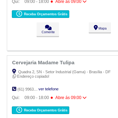
●
Qui:
09:00 - 18:00
Abre ás 09:00
Seg:
09:00 - 18:00
Ter:
09:00 - 18:00
Receba Orçamentos Grátis
Qua:
09:00 - 18:00
●
Qui:
09:00 - 18:00
Abre ás 09:00
Sex:
09:00 - 18:00
Mapa
Sáb:
Fechado
Comente
Dom:
Fechado
Cervejaria Madame Tulipa
Quadra 2, SN - Setor Industrial (Gama) - Brasília - DF
Endereço copiado!
ver telefone
(61) 9963-3839
●
Qui:
09:00 - 18:00
Abre ás 09:00
Seg:
09:00 - 18:00
Ter:
09:00 - 18:00
Receba Orçamentos Grátis
Qua:
09:00 - 18:00