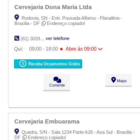
Cervejaria Dona Maria Ltda
Rodovia, SN - Entr. Pousada Alfama - Planaltina -
Brasilia - DF
Endereço copiado!
ver telefone
(61) 3039-2199
●
Qui:
09:00 - 18:00
Abre ás 09:00
Seg:
09:00 - 18:00
Ter:
09:00 - 18:00
Receba Orçamentos Grátis
Qua:
09:00 - 18:00
●
Qui:
09:00 - 18:00
Abre ás 09:00
Sex:
09:00 - 18:00
Mapa
Sáb:
Fechado
Comente
Dom:
Fechado
Cervejaria Embuarama
Quadra, S/N - Sala 1234 Parte A26 - Asa Sul - Brasilia -
DF
Endereço copiado!