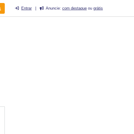
Entrar
|
Anuncie:
com destaque
ou
grátis