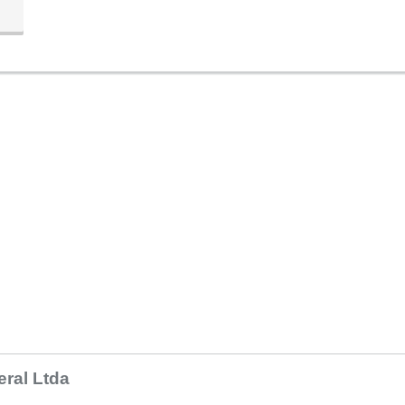
ral Ltda