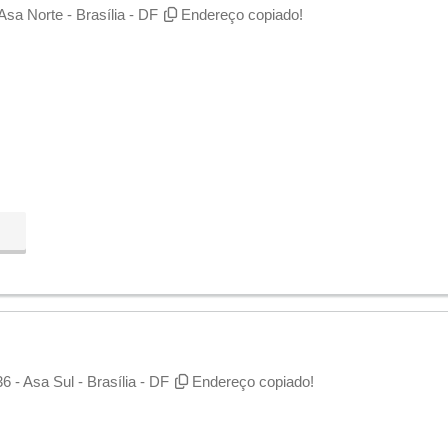
sa Norte - Brasília - DF
Endereço copiado!
- Asa Sul - Brasília - DF
Endereço copiado!