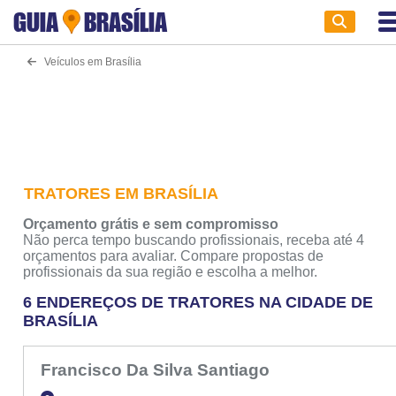
GUIA
BRASÍLIA
Veículos em Brasília
TRATORES EM BRASÍLIA
Orçamento grátis e sem compromisso
Não perca tempo buscando profissionais, receba até 4
orçamentos para avaliar. Compare propostas de
profissionais da sua região e escolha a melhor.
6 ENDEREÇOS DE TRATORES NA CIDADE DE
BRASÍLIA
Francisco Da Silva Santiago