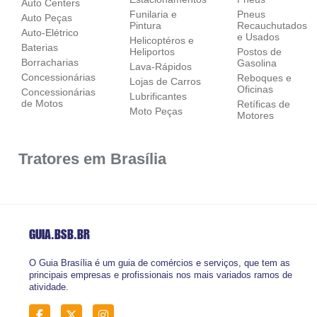
Auto Centers
Funilaria e
Pneus
Auto Peças
Pintura
Recauchutados
Auto-Elétrico
e Usados
Helicoptéros e
Baterias
Heliportos
Postos de
Borracharias
Gasolina
Lava-Rápidos
Concessionárias
Reboques e
Lojas de Carros
Oficinas
Concessionárias
Lubrificantes
de Motos
Retíficas de
Moto Peças
Motores
Tratores em Brasília
GUIA.BSB
.BR
O Guia Brasília é um guia de comércios e serviços, que tem as
principais empresas e profissionais nos mais variados ramos de
atividade.