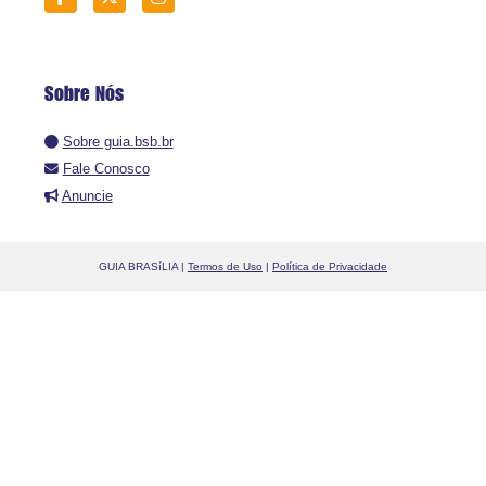
Sobre Nós
Sobre guia.bsb.br
Fale Conosco
Anuncie
GUIA BRASíLIA |
Termos de Uso
|
Política de Privacidade