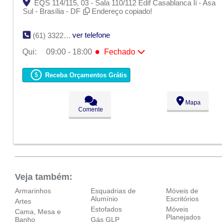
EQS 114/115, 03 - Sala 110/112 Edif Casablanca Ii - Asa
Sul - Brasília - DF
Endereço copiado!
ver telefone
(61) 3322-2100
●
Qui:
09:00 - 18:00
Fechado
Seg:
09:00 - 18:00
Ter:
09:00 - 18:00
Receba Orçamentos Grátis
Qua:
09:00 - 18:00
●
Qui:
09:00 - 18:00
Fechado
Sex:
09:00 - 18:00
Mapa
Sáb:
Fechado
Comente
Dom:
Fechado
Veja também:
Armarinhos
Esquadrias de
Móveis de
Alumínio
Escritórios
Artes
Estofados
Móveis
Cama, Mesa e
Planejados
Banho
Gás GLP