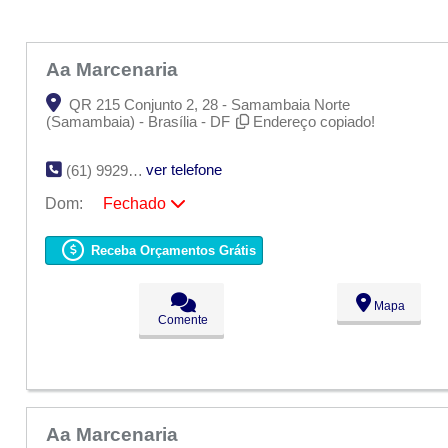
Aa Marcenaria
QR 215 Conjunto 2, 28 - Samambaia Norte
(Samambaia) - Brasília - DF
Endereço copiado!
ver telefone
(61) 9929-1813
Dom:
Fechado
Seg:
09:00 - 18:00
Ter:
09:00 - 18:00
Receba Orçamentos Grátis
Qua:
09:00 - 18:00
Qui:
09:00 - 18:00
Sex:
09:00 - 18:00
Mapa
Sáb:
Fechado
Comente
Dom:
Fechado
Aa Marcenaria