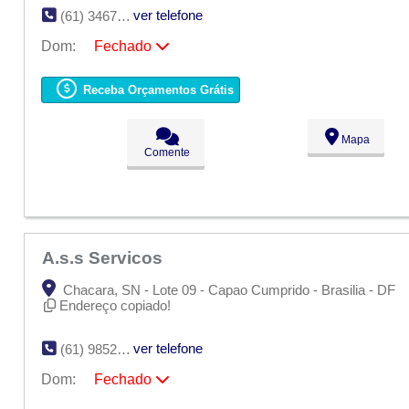
ver telefone
(61) 3467-2144
Dom:
Fechado
Seg:
09:00 - 18:00
Ter:
09:00 - 18:00
Receba Orçamentos Grátis
Qua:
09:00 - 18:00
Qui:
09:00 - 18:00
Sex:
09:00 - 18:00
Mapa
Sáb:
Fechado
Comente
Dom:
Fechado
A.s.s Servicos
Chacara, SN - Lote 09 - Capao Cumprido - Brasilia - DF
Endereço copiado!
ver telefone
(61) 9852-4370
Dom:
Fechado
Seg:
09:00 - 18:00