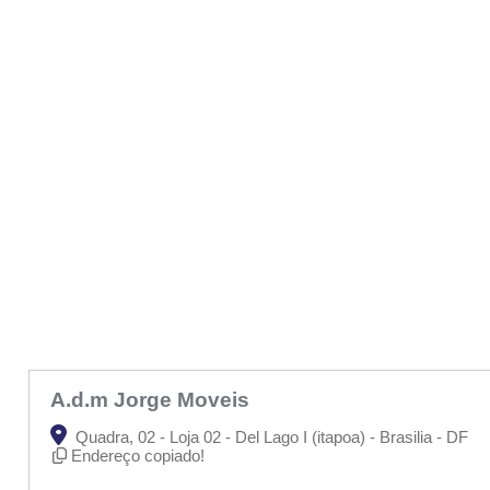
A.d.m Jorge Moveis
Quadra, 02 - Loja 02 - Del Lago I (itapoa) - Brasilia - DF
Endereço copiado!