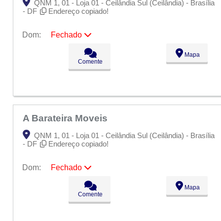
QNM 1, 01 - Loja 01 - Ceilândia Sul (Ceilândia) - Brasília
- DF
Endereço copiado!
Dom:
Fechado
Seg:
09:00 - 18:00
Mapa
Ter:
09:00 - 18:00
Comente
Qua:
09:00 - 18:00
Qui:
09:00 - 18:00
Sex:
09:00 - 18:00
Sáb:
Fechado
Dom:
Fechado
A Barateira Moveis
QNM 1, 01 - Loja 01 - Ceilândia Sul (Ceilândia) - Brasília
- DF
Endereço copiado!
Dom:
Fechado
Seg:
09:00 - 18:00
Mapa
Ter:
09:00 - 18:00
Comente
Qua:
09:00 - 18:00
Qui:
09:00 - 18:00
Sex:
09:00 - 18:00