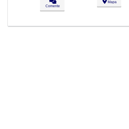
Sex:
09:00 - 18:00
Mapa
Sáb:
Fechado
Comente
Dom:
Fechado