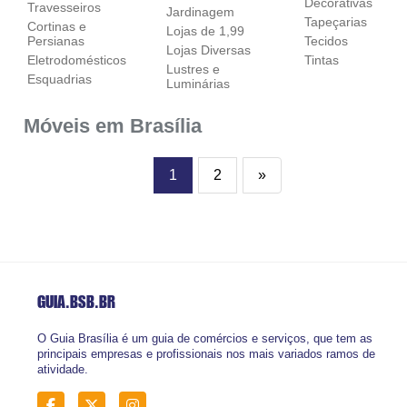
Decorativas
Travesseiros
Jardinagem
Tapeçarias
Cortinas e
Lojas de 1,99
Persianas
Tecidos
Lojas Diversas
Eletrodomésticos
Tintas
Lustres e
Esquadrias
Luminárias
Móveis em Brasília
1
2
»
GUIA.BSB
.BR
O Guia Brasília é um guia de comércios e serviços, que tem as
principais empresas e profissionais nos mais variados ramos de
atividade.