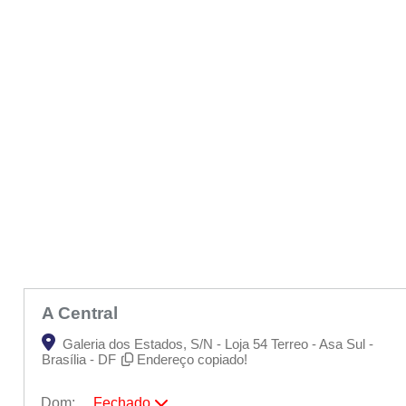
A Central
Galeria dos Estados, S/N - Loja 54 Terreo - Asa Sul -
Brasília - DF
Endereço copiado!
Dom:
Fechado