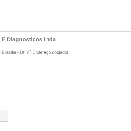
 E Diagnosticos Ltda
 Brasília - DF
Endereço copiado!