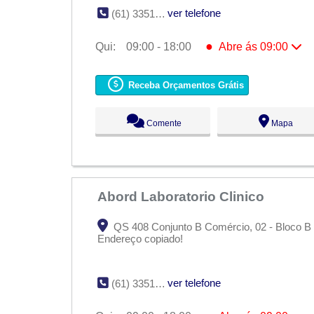
ver telefone
(61) 3351-5400
●
Qui:
09:00 - 18:00
Abre ás 09:00
Seg:
09:00 - 18:00
Ter:
09:00 - 18:00
Receba Orçamentos Grátis
Qua:
09:00 - 18:00
●
Qui:
09:00 - 18:00
Abre ás 09:00
Sex:
09:00 - 18:00
Comente
Mapa
Sáb:
Fechado
Dom:
Fechado
Abord Laboratorio Clinico
QS 408 Conjunto B Comércio, 02 - Bloco B 
Endereço copiado!
ver telefone
(61) 3351-5400