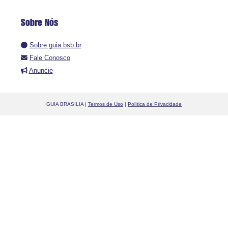
Sobre Nós
Sobre guia.bsb.br
Fale Conosco
Anuncie
GUIA BRASíLIA |
Termos de Uso
|
Política de Privacidade