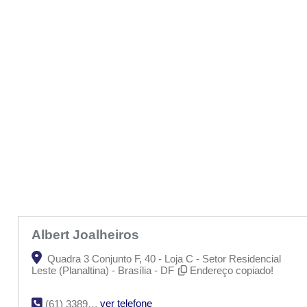
Albert Joalheiros
Quadra 3 Conjunto F, 40 - Loja C - Setor Residencial
Leste (Planaltina) - Brasília - DF
Endereço copiado!
ver telefone
(61) 3389-1286