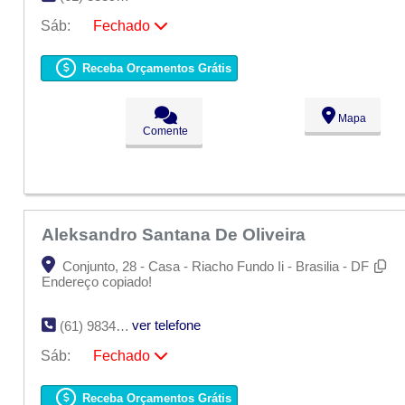
Sáb:
Fechado
Seg:
09:00 - 18:00
Ter:
09:00 - 18:00
Receba Orçamentos Grátis
Qua:
09:00 - 18:00
Qui:
09:00 - 18:00
Sex:
09:00 - 18:00
Mapa
Sáb:
Fechado
Comente
Dom:
Fechado
Aleksandro Santana De Oliveira
Conjunto, 28 - Casa - Riacho Fundo Ii - Brasilia - DF
Endereço copiado!
ver telefone
(61) 9834-4742
Sáb:
Fechado
Seg:
09:00 - 18:00
Ter:
09:00 - 18:00
Receba Orçamentos Grátis