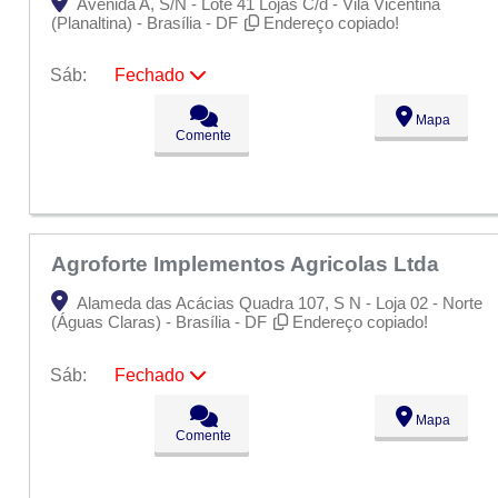
Avenida A, S/N - Lote 41 Lojas C/d - Vila Vicentina
(Planaltina) - Brasília - DF
Endereço copiado!
Sáb:
Fechado
Seg:
09:00 - 18:00
Mapa
Ter:
09:00 - 18:00
Comente
Qua:
09:00 - 18:00
Qui:
09:00 - 18:00
Sex:
09:00 - 18:00
Sáb:
Fechado
Dom:
Fechado
Agroforte Implementos Agricolas Ltda
Alameda das Acácias Quadra 107, S N - Loja 02 - Norte
(Águas Claras) - Brasília - DF
Endereço copiado!
Sáb:
Fechado
Seg:
09:00 - 18:00
Mapa
Ter:
09:00 - 18:00
Comente
Qua:
09:00 - 18:00
Qui:
09:00 - 18:00
Sex:
09:00 - 18:00