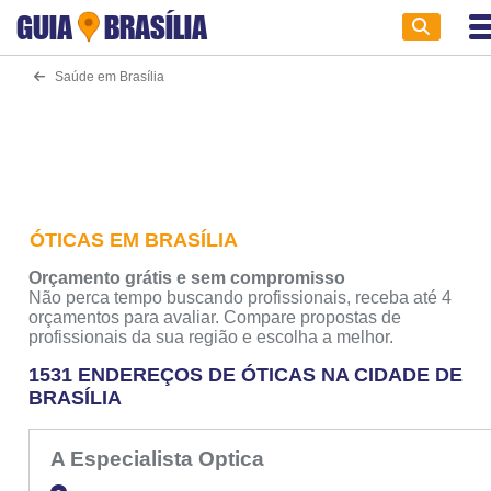
GUIA
BRASÍLIA
Saúde em Brasília
ÓTICAS EM BRASÍLIA
Orçamento grátis e sem compromisso
Não perca tempo buscando profissionais, receba até 4
orçamentos para avaliar. Compare propostas de
profissionais da sua região e escolha a melhor.
1531 ENDEREÇOS DE ÓTICAS NA CIDADE DE
BRASÍLIA
A Especialista Optica