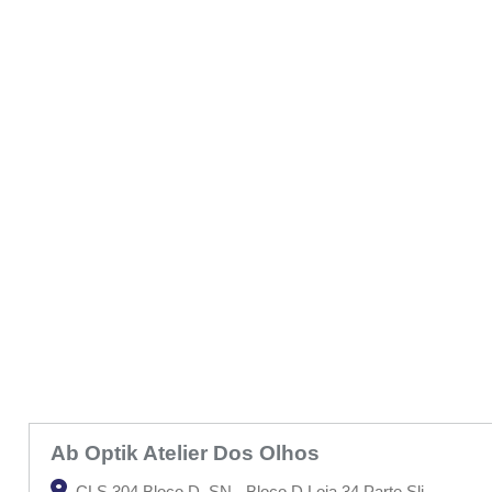
Ab Optik Atelier Dos Olhos
CLS 304 Bloco D, SN - Bloco D Loja 34 Parte Slj