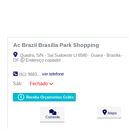
Ac Brazil Brasilia Park Shopping
Quadra, S/N - Sai Sudoeste Lt 6580 - Guara - Brasilia -
DF
Endereço copiado!
ver telefone
(61) 9683-4352
Sáb:
Fechado
Seg:
09:00 - 18:00
Ter:
09:00 - 18:00
Receba Orçamentos Grátis
Qua:
09:00 - 18:00
Qui:
09:00 - 18:00
Sex:
09:00 - 18:00
Mapa
Sáb:
Fechado
Comente
Dom:
Fechado