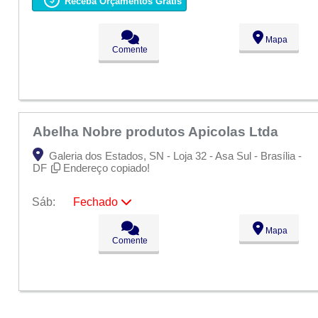
Receba Orçamentos Grátis
Qua:
09:00 - 18:00
Qui:
09:00 - 18:00
Sex:
09:00 - 18:00
Mapa
Sáb:
Fechado
Comente
Dom:
Fechado
Abelha Nobre produtos Apicolas Ltda
Galeria dos Estados, SN - Loja 32 - Asa Sul - Brasília -
DF
Endereço copiado!
Sáb:
Fechado
Seg:
09:00 - 18:00
Mapa
Ter:
09:00 - 18:00
Comente
Qua:
09:00 - 18:00
Qui:
09:00 - 18:00
Sex:
09:00 - 18:00
Sáb:
Fechado
Dom:
Fechado