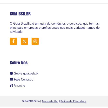
GUIA.BSB
.BR
O Guia Brasília é um guia de comércios e serviços, que tem as
principais empresas e profissionais nos mais variados ramos de
atividade.
Sobre Nós
Sobre guia.bsb.br
Fale Conosco
Anuncie
GUIA BRASíLIA |
Termos de Uso
|
Política de Privacidade