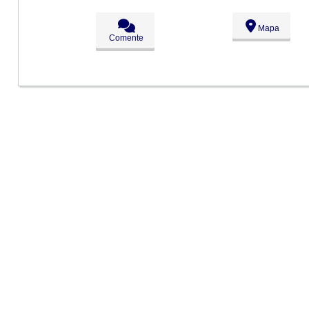
Qua:
09:00 - 18:00
Qui:
09:00 - 18:00
Aberto
agora
Sex:
09:00 - 18:00
Mapa
Sáb:
Fechado
Comente
Dom:
Fechado