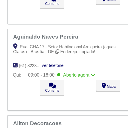
Sáb:
Fechado
Comente
Dom:
Fechado
Aguinaldo Naves Pereira
Rua, CHA 17 - Setor Habitacional Arniqueira (aguas
Claras) - Brasilia - DF
Endereço copiado!
ver telefone
(61) 8233-2328
Qui:
09:00 - 18:00
Aberto
agora
Seg:
09:00 - 18:00
Mapa
Ter:
09:00 - 18:00
Comente
Qua:
09:00 - 18:00
Qui:
09:00 - 18:00
Aberto
agora
Sex:
09:00 - 18:00
Sáb:
Fechado
Dom:
Fechado
Ailton Decoracoes