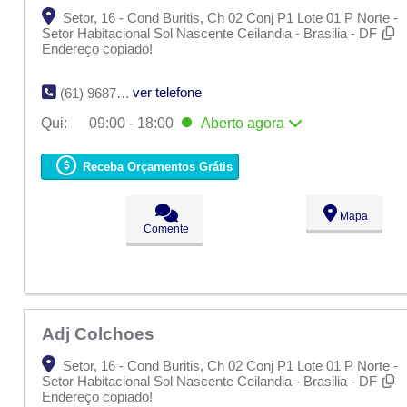
Setor, 16 - Cond Buritis, Ch 02 Conj P1 Lote 01 P Norte -
Setor Habitacional Sol Nascente Ceilandia - Brasilia - DF
Endereço copiado!
ver telefone
(61) 9687-4087
Qui:
09:00 - 18:00
Aberto
agora
Seg:
09:00 - 18:00
Ter:
09:00 - 18:00
Receba Orçamentos Grátis
Qua:
09:00 - 18:00
Qui:
09:00 - 18:00
Aberto
agora
Sex:
09:00 - 18:00
Mapa
Sáb:
Fechado
Comente
Dom:
Fechado
Adj Colchoes
Setor, 16 - Cond Buritis, Ch 02 Conj P1 Lote 01 P Norte -
Setor Habitacional Sol Nascente Ceilandia - Brasilia - DF
Endereço copiado!