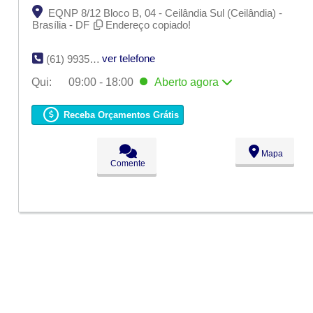
EQNP 8/12 Bloco B, 04 - Ceilândia Sul (Ceilândia) -
Brasília - DF
Endereço copiado!
ver telefone
(61) 9935-4722
Qui:
09:00 - 18:00
Aberto
agora
Seg:
09:00 - 18:00
Ter:
09:00 - 18:00
Receba Orçamentos Grátis
Qua:
09:00 - 18:00
Qui:
09:00 - 18:00
Aberto
agora
Sex:
09:00 - 18:00
Mapa
Sáb:
Fechado
Comente
Dom:
Fechado