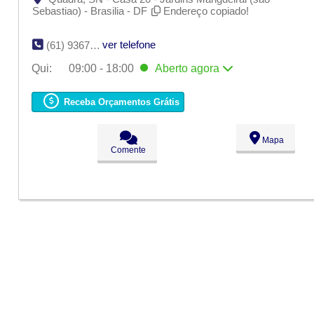
Sebastiao) - Brasilia - DF
Endereço copiado!
ver telefone
(61) 9367-0157
Qui:
09:00 - 18:00
Aberto
agora
Seg:
09:00 - 18:00
Ter:
09:00 - 18:00
Receba Orçamentos Grátis
Qua:
09:00 - 18:00
Qui:
09:00 - 18:00
Aberto
agora
Sex:
09:00 - 18:00
Mapa
Sáb:
Fechado
Comente
Dom:
Fechado