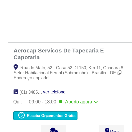
Aerocap Servicos De Tapecaria E
Capotaria
Rua do Mato, 52 - Casa 52 Df 150, Km 11, Chacara 8 -
Setor Habitacional Fercal (Sobradinho) - Brasília - DF
Endereço copiado!
ver telefone
(61) 3485-1090
Qui:
09:00 - 18:00
Aberto
agora
Seg:
09:00 - 18:00
Ter:
09:00 - 18:00
Receba Orçamentos Grátis
Qua:
09:00 - 18:00
Qui:
09:00 - 18:00
Aberto
agora
Sex:
09:00 - 18:00
Mapa