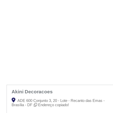
Akini Decoracoes
ADE 600 Conjunto 3, 20 - Lote - Recanto das Emas -
Brasília - DF
Endereço copiado!