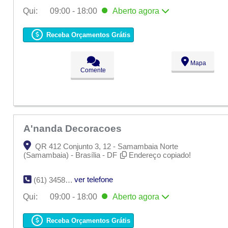
Qui:
09:00 - 18:00
Aberto
agora
Seg:
09:00 - 18:00
Ter:
09:00 - 18:00
Receba Orçamentos Grátis
Qua:
09:00 - 18:00
Qui:
09:00 - 18:00
Aberto
agora
Sex:
09:00 - 18:00
Mapa
Sáb:
Fechado
Comente
Dom:
Fechado
A'nanda Decoracoes
QR 412 Conjunto 3, 12 - Samambaia Norte
(Samambaia) - Brasília - DF
Endereço copiado!
ver telefone
(61) 3458-8828
Qui:
09:00 - 18:00
Aberto
agora
Seg:
09:00 - 18:00
Ter:
09:00 - 18:00
Receba Orçamentos Grátis