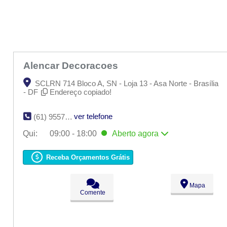
Alencar Decoracoes
SCLRN 714 Bloco A, SN - Loja 13 - Asa Norte - Brasília
- DF
Endereço copiado!
ver telefone
(61) 9557-6796
Qui:
09:00 - 18:00
Aberto
agora
Seg:
09:00 - 18:00
Ter:
09:00 - 18:00
Receba Orçamentos Grátis
Qua:
09:00 - 18:00
Qui:
09:00 - 18:00
Aberto
agora
Sex:
09:00 - 18:00
Mapa
Sáb:
Fechado
Comente
Dom:
Fechado