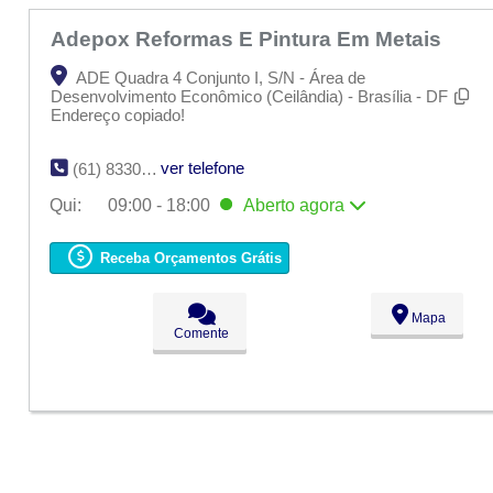
Adepox Reformas E Pintura Em Metais
ADE Quadra 4 Conjunto I, S/N - Área de
Desenvolvimento Econômico (Ceilândia) - Brasília - DF
Endereço copiado!
ver telefone
(61) 8330-1426
Qui:
09:00 - 18:00
Aberto
agora
Seg:
09:00 - 18:00
Ter:
09:00 - 18:00
Receba Orçamentos Grátis
Qua:
09:00 - 18:00
Qui:
09:00 - 18:00
Aberto
agora
Sex:
09:00 - 18:00
Mapa
Sáb:
Fechado
Comente
Dom:
Fechado