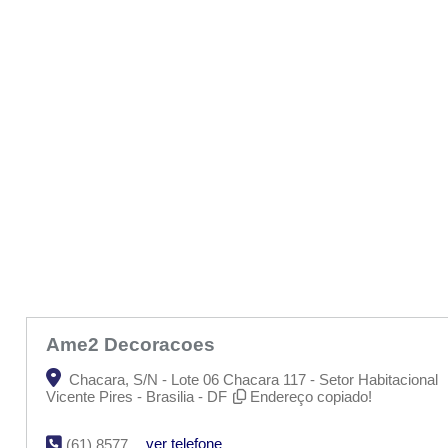
Ame2 Decoracoes
Chacara, S/N - Lote 06 Chacara 117 - Setor Habitacional
Vicente Pires - Brasilia - DF
Endereço copiado!
ver telefone
(61) 8577-8422