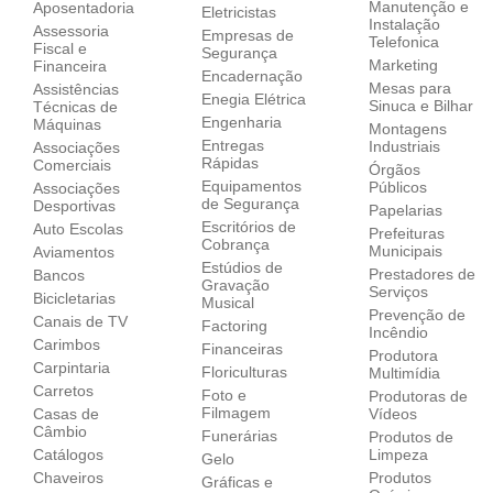
Manutenção e
Aposentadoria
Eletricistas
Instalação
Assessoria
Empresas de
Telefonica
Fiscal e
Segurança
Marketing
Financeira
Encadernação
Mesas para
Assistências
Enegia Elétrica
Sinuca e Bilhar
Técnicas de
Engenharia
Máquinas
Montagens
Entregas
Industriais
Associações
Rápidas
Comerciais
Órgãos
Equipamentos
Públicos
Associações
de Segurança
Desportivas
Papelarias
Escritórios de
Auto Escolas
Prefeituras
Cobrança
Municipais
Aviamentos
Estúdios de
Prestadores de
Bancos
Gravação
Serviços
Bicicletarias
Musical
Prevenção de
Canais de TV
Factoring
Incêndio
Carimbos
Financeiras
Produtora
Carpintaria
Floriculturas
Multimídia
Carretos
Foto e
Produtoras de
Filmagem
Casas de
Vídeos
Câmbio
Funerárias
Produtos de
Catálogos
Limpeza
Gelo
Chaveiros
Produtos
Gráficas e