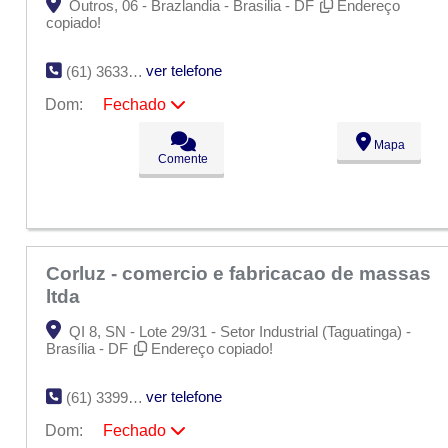
Outros, 06 - Brazlandia - Brasilia - DF
Endereço
copiado!
ver telefone
(61) 3633-4060
Dom:
Fechado
Seg:
09:00 - 18:00
Mapa
Ter:
09:00 - 18:00
Comente
Qua:
09:00 - 18:00
Qui:
09:00 - 18:00
Sex:
09:00 - 18:00
Sáb:
Fechado
Dom:
Fechado
Corluz - comercio e fabricacao de massas
ltda
QI 8, SN - Lote 29/31 - Setor Industrial (Taguatinga) -
Brasília - DF
Endereço copiado!
ver telefone
(61) 3399-3400
Dom:
Fechado