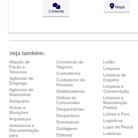
Seg:
09:00 - 18:00
Mapa
Ter:
09:00 - 18:00
Comente
Qua:
09:00 - 18:00
Qui:
09:00 - 18:00
Sex:
09:00 - 18:00
Sáb:
Fechado
Dom:
Fechado
Veja também:
Afiação de
Corretoras de
Leilão
Facas e
Seguros
Limpeza
Tesouras
Crematórios
Limpeza de
Agências de
Cuidadores de
Esgotos
Emprego
Pessoas
Limpeza e
Agências de
Dedetizadoras
Conservação
Matrimônio
Defesa do
Limpeza e
Antiquário
Consumidor
Manutenção
Armas e
Predial
Despachantes
Munições
Linhas e Fios
Desportivos
Arquitetura
Logísticas
Domésticas
Assessoria e
Lojas de Pesca
Dublagens
Documentação
Lotéricas
Editoras
para