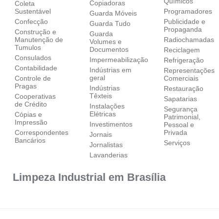
Químicos
Copiadoras
Coleta
Sustentável
Programadores
Guarda Móveis
Confecção
Publicidade e
Guarda Tudo
Propaganda
Construção e
Guarda
Manutenção de
Radiochamadas
Volumes e
Tumulos
Documentos
Reciclagem
Consulados
Impermeabilização
Refrigeração
Contabilidade
Indústrias em
Representações
geral
Controle de
Comerciais
Pragas
Indústrias
Restauração
Têxteis
Cooperativas
Sapatarias
de Crédito
Instalações
Segurança
Elétricas
Cópias e
Patrimonial,
Impressão
Investimentos
Pessoal e
Correspondentes
Privada
Jornais
Bancários
Serviços
Jornalistas
Lavanderias
Limpeza Industrial em Brasília