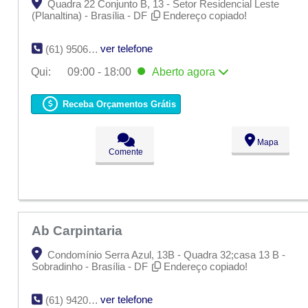
Quadra 22 Conjunto B, 13 - Setor Residencial Leste
(Planaltina) - Brasília - DF
Endereço copiado!
ver telefone
(61) 9506-0459
Qui:
09:00 - 18:00
Aberto
agora
Seg:
09:00 - 18:00
Ter:
09:00 - 18:00
Receba Orçamentos Grátis
Qua:
09:00 - 18:00
Qui:
09:00 - 18:00
Aberto
agora
Sex:
09:00 - 18:00
Mapa
Sáb:
Fechado
Comente
Dom:
Fechado
Ab Carpintaria
Condomínio Serra Azul, 13B - Quadra 32;casa 13 B -
Sobradinho - Brasília - DF
Endereço copiado!
ver telefone
(61) 9420-1919