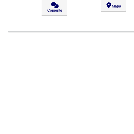
Sex:
09:00 - 18:00
Mapa
Sáb:
Fechado
Comente
Dom:
Fechado