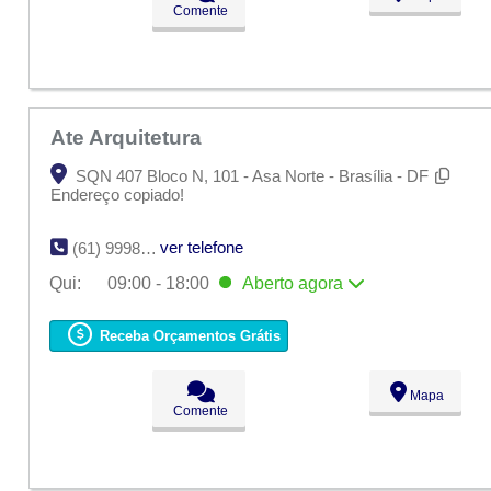
Comente
Qua:
09:00 - 18:00
Qui:
09:00 - 18:00
Aberto
agora
Sex:
09:00 - 18:00
Sáb:
Fechado
Dom:
Fechado
Ate Arquitetura
SQN 407 Bloco N, 101 - Asa Norte - Brasília - DF
Endereço copiado!
ver telefone
(61) 9998-5510
Qui:
09:00 - 18:00
Aberto
agora
Seg:
09:00 - 18:00
Ter:
09:00 - 18:00
Receba Orçamentos Grátis
Qua:
09:00 - 18:00
Qui:
09:00 - 18:00
Aberto
agora
Sex:
09:00 - 18:00
Mapa
Sáb:
Fechado
Comente
Dom:
Fechado