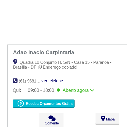
Adao Inacio Carpintaria
Quadra 10 Conjunto H, S/N - Casa 15 - Paranoá -
Brasília - DF
Endereço copiado!
ver telefone
(61) 9681-7951
Qui:
09:00 - 18:00
Aberto
agora
Seg:
09:00 - 18:00
Ter:
09:00 - 18:00
Receba Orçamentos Grátis
Qua:
09:00 - 18:00
Qui:
09:00 - 18:00
Aberto
agora
Sex:
09:00 - 18:00
Mapa
Sáb:
Fechado
Comente