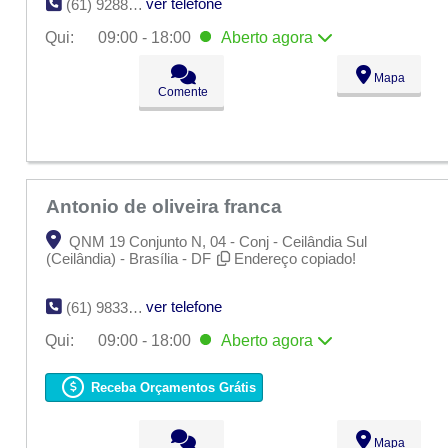
ver telefone
(61) 9288-3326
Qui:
09:00 - 18:00
Aberto
agora
Seg:
09:00 - 18:00
Mapa
Ter:
09:00 - 18:00
Comente
Qua:
09:00 - 18:00
Qui:
09:00 - 18:00
Aberto
agora
Sex:
09:00 - 18:00
Sáb:
Fechado
Dom:
Fechado
Antonio de oliveira franca
QNM 19 Conjunto N, 04 - Conj - Ceilândia Sul
(Ceilândia) - Brasília - DF
Endereço copiado!
ver telefone
(61) 9833-0017
Qui:
09:00 - 18:00
Aberto
agora
Seg:
09:00 - 18:00
Ter:
09:00 - 18:00
Receba Orçamentos Grátis
Qua:
09:00 - 18:00
Qui:
09:00 - 18:00
Aberto
agora
Sex:
09:00 - 18:00
Mapa