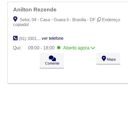
Anilton Rezende
Setor, 04 - Casa - Guara Ii - Brasilia - DF
Endereço
copiado!
ver telefone
(61) 3301-1036
Qui:
09:00 - 18:00
Aberto
agora
Seg:
09:00 - 18:00
Mapa
Ter:
09:00 - 18:00
Comente
Qua:
09:00 - 18:00
Qui:
09:00 - 18:00
Aberto
agora
Sex:
09:00 - 18:00
Sáb:
Fechado
Dom:
Fechado