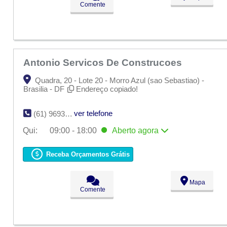
Sáb:
Fechado
Comente
Dom:
Fechado
Antonio Servicos De Construcoes
Quadra, 20 - Lote 20 - Morro Azul (sao Sebastiao) -
Brasilia - DF
Endereço copiado!
ver telefone
(61) 9693-8128
Qui:
09:00 - 18:00
Aberto
agora
Seg:
09:00 - 18:00
Ter:
09:00 - 18:00
Receba Orçamentos Grátis
Qua:
09:00 - 18:00
Qui:
09:00 - 18:00
Aberto
agora
Sex:
09:00 - 18:00
Mapa
Sáb:
Fechado
Comente
Dom:
Fechado