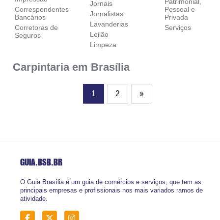
Patrimonial,
Jornais
Correspondentes
Pessoal e
Jornalistas
Bancários
Privada
Lavanderias
Corretoras de
Serviços
Leilão
Seguros
Limpeza
Carpintaria em Brasília
1
2
»
GUIA.BSB
.BR
O Guia Brasília é um guia de comércios e serviços, que tem as
principais empresas e profissionais nos mais variados ramos de
atividade.