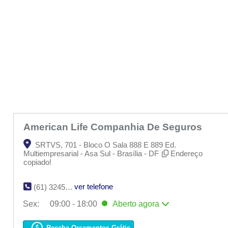
American Life Companhia De Seguros
SRTVS, 701 - Bloco O Sala 888 E 889 Ed.
Multiempresarial - Asa Sul - Brasília - DF
Endereço
copiado!
ver telefone
(61) 3245-4290
Sex:
09:00 - 18:00
Aberto
agora
Seg:
09:00 - 18:00
Ter:
09:00 - 18:00
Receba Orçamentos Grátis