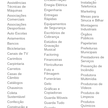
Instalação
Assistências
Enegia Elétrica
Telefonica
Técnicas de
Engenharia
Máquinas
Marketing
Entregas
Associações
Mesas para
Rápidas
Comerciais
Sinuca e Bilhar
Equipamentos
Associações
Montagens
de Segurança
Desportivas
Industriais
Escritórios de
Auto Escolas
Órgãos
Cobrança
Públicos
Aviamentos
Estúdios de
Papelarias
Bancos
Gravação
Prefeituras
Bicicletarias
Musical
Municipais
Canais de TV
Factoring
Prestadores de
Carimbos
Financeiras
Serviços
Carpintaria
Floriculturas
Prevenção de
Carretos
Foto e
Incêndio
Filmagem
Casas de
Produtora
Câmbio
Funerárias
Multimídia
Catálogos
Gelo
Produtoras de
Chaveiros
Vídeos
Gráficas e
Copiadoras
Coleta
Produtos de
Sustentável
Limpeza
Guarda Móveis
Confecção
Produtos
Guarda Tudo
Químicos
Construção e
Guarda