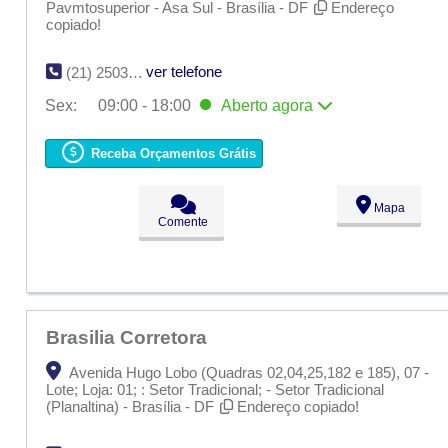
Pavmtosuperior - Asa Sul - Brasília - DF
Endereço
copiado!
ver telefone
(21) 2503-1111
Sex:
09:00 - 18:00
Aberto
agora
Seg:
09:00 - 18:00
Ter:
09:00 - 18:00
Receba Orçamentos Grátis
Qua:
09:00 - 18:00
Qui:
09:00 - 18:00
Sex:
09:00 - 18:00
Aberto
agora
Mapa
Sáb:
Fechado
Comente
Dom:
Fechado
Brasilia Corretora
Avenida Hugo Lobo (Quadras 02,04,25,182 e 185), 07 -
Lote; Loja: 01; : Setor Tradicional; - Setor Tradicional
(Planaltina) - Brasília - DF
Endereço copiado!