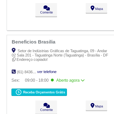
Qui:
09:00 - 18:00
Sex:
09:00 - 18:00
Aberto
agora
Mapa
Sáb:
Fechado
Comente
Dom:
Fechado
Beneficios Brasilia
Setor de Indústrias Gráficas de Taguatinga, 09 - Andar
02 Sala 201 - Taguatinga Norte (Taguatinga) - Brasília - DF
Endereço copiado!
ver telefone
(61) 8436-9000
Sex:
09:00 - 18:00
Aberto
agora
Seg:
09:00 - 18:00
Ter:
09:00 - 18:00
Receba Orçamentos Grátis
Qua:
09:00 - 18:00
Qui:
09:00 - 18:00
Sex:
09:00 - 18:00
Aberto
agora
Mapa
Sáb:
Fechado
Comente