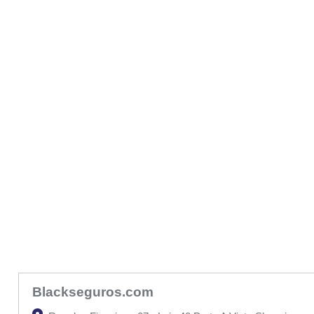
Blackseguros.com