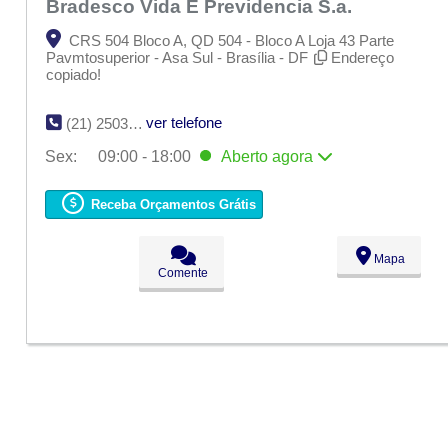
Bradesco Vida E Previdencia S.a.
CRS 504 Bloco A, QD 504 - Bloco A Loja 43 Parte
Pavmtosuperior - Asa Sul - Brasília - DF
Endereço
copiado!
ver telefone
(21) 2503-1111
Sex:
09:00 - 18:00
Aberto
agora
Seg:
09:00 - 18:00
Ter:
09:00 - 18:00
Receba Orçamentos Grátis
Qua:
09:00 - 18:00
Qui:
09:00 - 18:00
Sex:
09:00 - 18:00
Aberto
agora
Mapa
Sáb:
Fechado
Comente
Dom:
Fechado