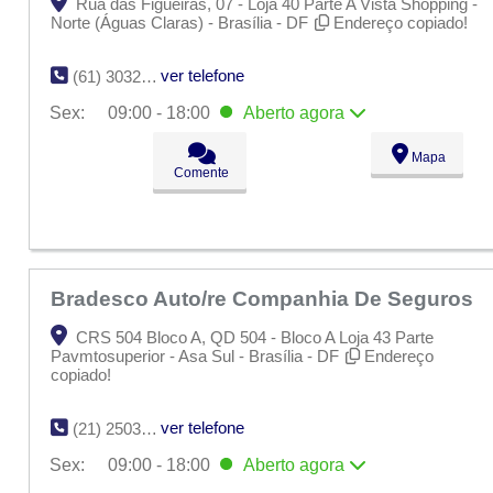
Rua das Figueiras, 07 - Loja 40 Parte A Vista Shopping -
Norte (Águas Claras) - Brasília - DF
Endereço copiado!
ver telefone
(61) 3032-5588
Sex:
09:00 - 18:00
Aberto
agora
Seg:
09:00 - 18:00
Mapa
Ter:
09:00 - 18:00
Comente
Qua:
09:00 - 18:00
Qui:
09:00 - 18:00
Sex:
09:00 - 18:00
Aberto
agora
Sáb:
Fechado
Dom:
Fechado
Bradesco Auto/re Companhia De Seguros
CRS 504 Bloco A, QD 504 - Bloco A Loja 43 Parte
Pavmtosuperior - Asa Sul - Brasília - DF
Endereço
copiado!
ver telefone
(21) 2503-0745
Sex:
09:00 - 18:00
Aberto
agora