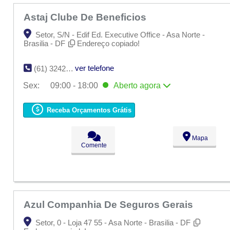
Astaj Clube De Beneficios
Setor, S/N - Edif Ed. Executive Office - Asa Norte -
Brasilia - DF
Endereço copiado!
ver telefone
(61) 3242-5631
Sex:
09:00 - 18:00
Aberto
agora
Seg:
09:00 - 18:00
Ter:
09:00 - 18:00
Receba Orçamentos Grátis
Qua:
09:00 - 18:00
Qui:
09:00 - 18:00
Sex:
09:00 - 18:00
Aberto
agora
Mapa
Sáb:
Fechado
Comente
Dom:
Fechado
Azul Companhia De Seguros Gerais
Setor, 0 - Loja 47 55 - Asa Norte - Brasilia - DF