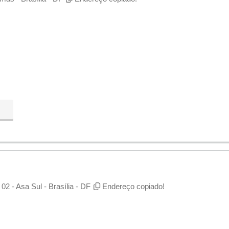
2 - Asa Sul - Brasília - DF
Endereço copiado!