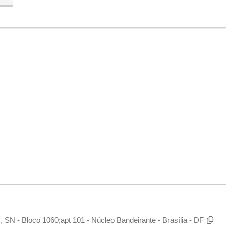
 SN - Bloco 1060;apt 101 - Núcleo Bandeirante - Brasília - DF