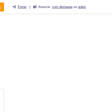
Entrar
|
Anuncie:
com destaque
ou
grátis