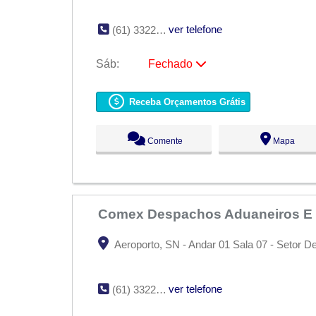
ver telefone
(61) 3322-6498
Sáb:
Fechado
Seg:
09:00 - 18:00
Ter:
09:00 - 18:00
Receba Orçamentos Grátis
Qua:
09:00 - 18:00
Qui:
09:00 - 18:00
Sex:
09:00 - 18:00
Comente
Mapa
Sáb:
Fechado
Dom:
Fechado
Comex Despachos Aduaneiros E 
Aeroporto, SN - Andar 01 Sala 07 - Setor De 
ver telefone
(61) 3322-6498