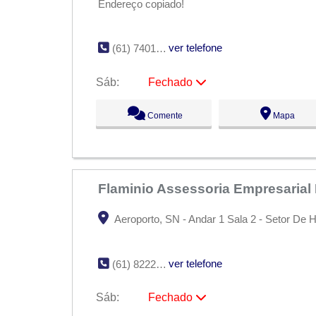
Endereço copiado!
ver telefone
(61) 7401-1743
Sáb:
Fechado
Seg:
09:00 - 18:00
Comente
Mapa
Ter:
09:00 - 18:00
Qua:
09:00 - 18:00
Qui:
09:00 - 18:00
Sex:
09:00 - 18:00
Sáb:
Fechado
Dom:
Fechado
Flaminio Assessoria Empresarial
Aeroporto, SN - Andar 1 Sala 2 - Setor De Ha
ver telefone
(61) 8222-7690
Sáb:
Fechado