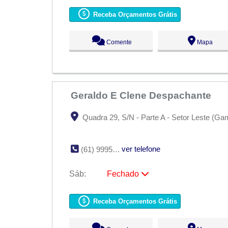
Seg:
09:00 - 18:00
Ter:
09:00 - 18:00
Receba Orçamentos Grátis
Qua:
09:00 - 18:00
Qui:
09:00 - 18:00
Sex:
09:00 - 18:00
Comente
Mapa
Sáb:
Fechado
Dom:
Fechado
Geraldo E Clene Despachante
Quadra 29, S/N - Parte A - Setor Leste (Gam
ver telefone
(61) 9995-1541
Sáb:
Fechado
Seg:
09:00 - 18:00
Ter:
09:00 - 18:00
Receba Orçamentos Grátis
Qua:
09:00 - 18:00
Qui:
09:00 - 18:00
Sex:
09:00 - 18:00