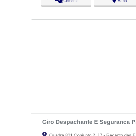
Comente
Mapa
Sáb:
Fechado
Dom:
Fechado
Giro Despachante E Seguranca Pa
Quadra 801 Conjunto 2, 17 - Recanto das Em