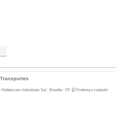
Transportes
Habitacoes Individuais Sul - Brasilia - DF
Endereço copiado!