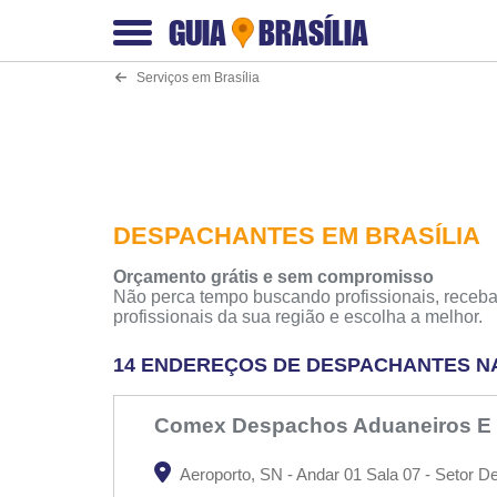
GUIA
BRASÍLIA
Serviços em Brasília
DESPACHANTES EM BRASÍLIA
Orçamento grátis e sem compromisso
Não perca tempo buscando profissionais, receba
profissionais da sua região e escolha a melhor.
14 ENDEREÇOS DE DESPACHANTES NA
Comex Despachos Aduaneiros E 
Aeroporto, SN - Andar 01 Sala 07 - Setor De 