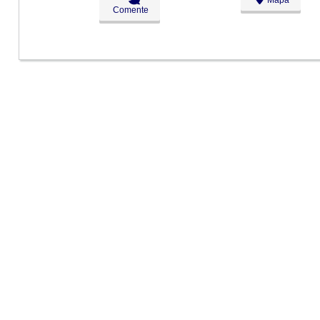
Sáb:
Fechado
Comente
Dom:
Fechado