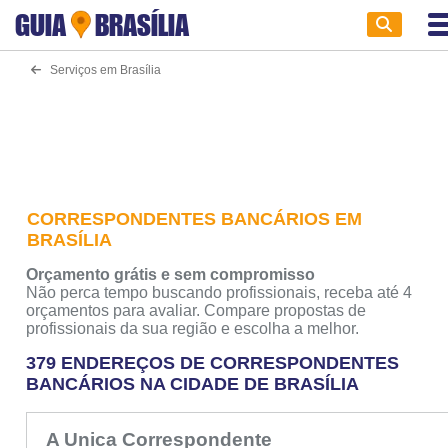
GUIA
BRASÍLIA
Serviços em Brasília
CORRESPONDENTES BANCÁRIOS EM
BRASÍLIA
Orçamento grátis e sem compromisso
Não perca tempo buscando profissionais, receba até 4
orçamentos para avaliar. Compare propostas de
profissionais da sua região e escolha a melhor.
379 ENDEREÇOS DE CORRESPONDENTES
BANCÁRIOS NA CIDADE DE BRASÍLIA
A Unica Correspondente