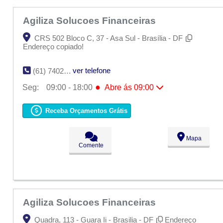
Agiliza Solucoes Financeiras
CRS 502 Bloco C, 37 - Asa Sul - Brasília - DF
Endereço copiado!
ver telefone
(61) 7402-2626
●
Seg:
09:00 - 18:00
Abre ás 09:00
●
Seg:
09:00 - 18:00
Abre ás 09:00
Ter:
09:00 - 18:00
Receba Orçamentos Grátis
Qua:
09:00 - 18:00
Qui:
09:00 - 18:00
Sex:
09:00 - 18:00
Mapa
Sáb:
Fechado
Comente
Dom:
Fechado
Agiliza Solucoes Financeiras
Quadra, 113 - Guara Ii - Brasilia - DF
Endereço