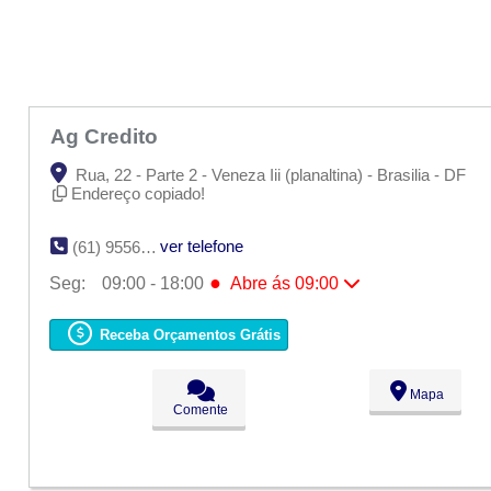
Ag Credito
Rua, 22 - Parte 2 - Veneza Iii (planaltina) - Brasilia - DF
Endereço copiado!
ver telefone
(61) 9556-2000
●
Seg:
09:00 - 18:00
Abre ás 09:00
●
Seg:
09:00 - 18:00
Abre ás 09:00
Ter:
09:00 - 18:00
Receba Orçamentos Grátis
Qua:
09:00 - 18:00
Qui:
09:00 - 18:00
Sex:
09:00 - 18:00
Mapa
Sáb:
Fechado
Comente
Dom:
Fechado