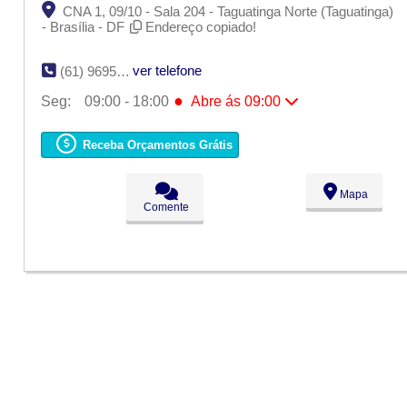
CNA 1, 09/10 - Sala 204 - Taguatinga Norte (Taguatinga)
- Brasília - DF
Endereço copiado!
ver telefone
(61) 9695-3376
●
Seg:
09:00 - 18:00
Abre ás 09:00
●
Seg:
09:00 - 18:00
Abre ás 09:00
Ter:
09:00 - 18:00
Receba Orçamentos Grátis
Qua:
09:00 - 18:00
Qui:
09:00 - 18:00
Sex:
09:00 - 18:00
Mapa
Sáb:
Fechado
Comente
Dom:
Fechado