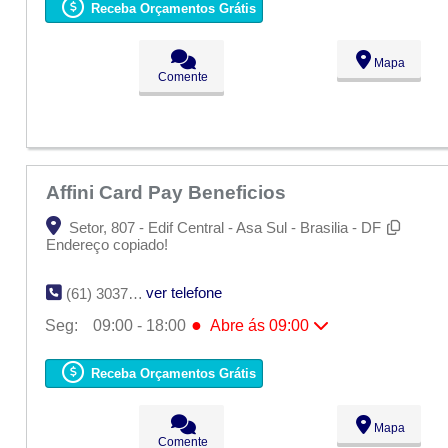
Ter:
09:00 - 18:00
Receba Orçamentos Grátis
Qua:
09:00 - 18:00
Qui:
09:00 - 18:00
Sex:
09:00 - 18:00
Mapa
Sáb:
Fechado
Comente
Dom:
Fechado
Affini Card Pay Beneficios
Setor, 807 - Edif Central - Asa Sul - Brasilia - DF
Endereço copiado!
ver telefone
(61) 3037-2663
●
Seg:
09:00 - 18:00
Abre ás 09:00
●
Seg:
09:00 - 18:00
Abre ás 09:00
Ter:
09:00 - 18:00
Receba Orçamentos Grátis
Qua:
09:00 - 18:00
Qui:
09:00 - 18:00
Sex:
09:00 - 18:00
Mapa
Sáb:
Fechado
Comente