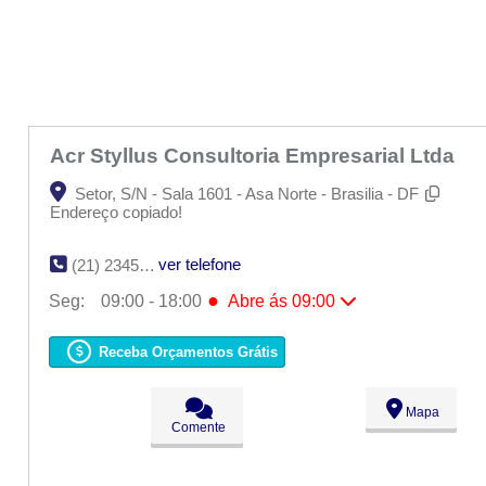
Acr Styllus Consultoria Empresarial Ltda
Setor, S/N - Sala 1601 - Asa Norte - Brasilia - DF
Endereço copiado!
ver telefone
(21) 2345-6788
●
Seg:
09:00 - 18:00
Abre ás 09:00
●
Seg:
09:00 - 18:00
Abre ás 09:00
Ter:
09:00 - 18:00
Receba Orçamentos Grátis
Qua:
09:00 - 18:00
Qui:
09:00 - 18:00
Sex:
09:00 - 18:00
Mapa
Sáb:
Fechado
Comente
Dom:
Fechado