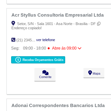
Acr Styllus Consultoria Empresarial Ltda
Setor, S/N - Sala 1601 - Asa Norte - Brasilia - DF
Endereço copiado!
ver telefone
(21) 2345-6788
●
Seg:
09:00 - 18:00
Abre ás 09:00
●
Seg:
09:00 - 18:00
Abre ás 09:00
Ter:
09:00 - 18:00
Receba Orçamentos Grátis
Qua:
09:00 - 18:00
Qui:
09:00 - 18:00
Sex:
09:00 - 18:00
Mapa
Sáb:
Fechado
Comente
Dom:
Fechado
Adonai Correspondentes Bancarios Ltda