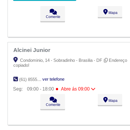
Qua:
09:00 - 18:00
Qui:
09:00 - 18:00
Sex:
09:00 - 18:00
Mapa
Sáb:
Fechado
Comente
Dom:
Fechado
Alcinei Junior
Condominio, 14 - Sobradinho - Brasilia - DF
Endereço
copiado!
ver telefone
(61) 8555-8696
●
Seg:
09:00 - 18:00
Abre ás 09:00
●
Seg:
09:00 - 18:00
Abre ás 09:00
Mapa
Ter:
09:00 - 18:00
Comente
Qua:
09:00 - 18:00
Qui:
09:00 - 18:00
Sex:
09:00 - 18:00
Sáb:
Fechado
Dom:
Fechado